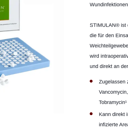
Wundinfektionen
STIMULAN® ist d
die für den Eins
Weichteilgewebe 
wird intraoperati
und direkt an der 
Zugelassen 
Vancomycin,
Tobramycin¹
Kann direkt i
infizierte A