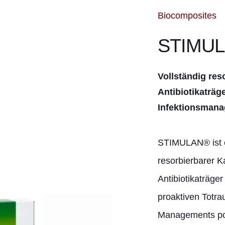
Biocomposites
STIMU
Vollständig res
Antibiotikaträge
Infektionsman
STIMULAN® ist e
resorbierbarer K
Antibiotikaträge
proaktiven Tot
Managements po