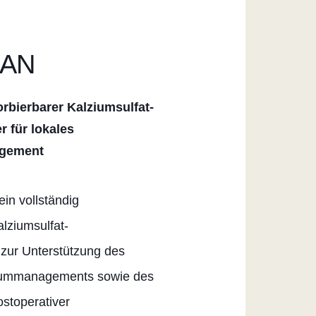
LAN
orbierbarer Kalziumsulfat-
r für lokales
agement
in vollständig
alziumsulfat-
r zur Unterstützung des
raummanagements sowie des
stoperativer