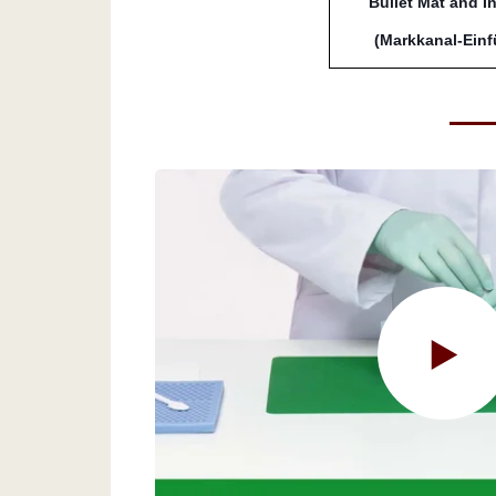
Bullet Mat and I
(Markkanal-Einfü