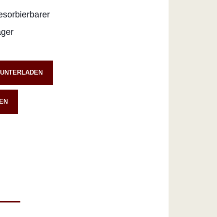
resorbierbarer
äger
RUNTERLADEN
EN