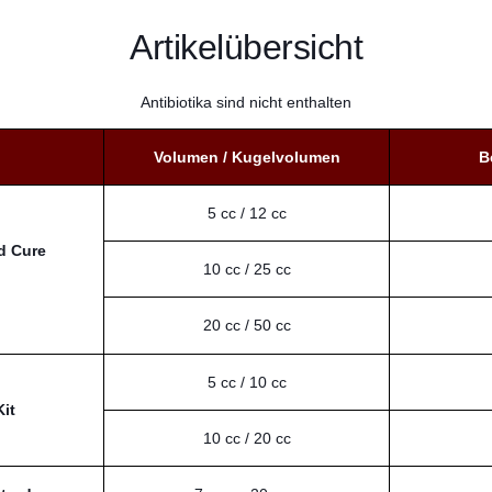
Artikelübersicht
Antibiotika sind nicht enthalten
Volumen / Kugelvolumen
B
5 cc / 12 cc
d Cure
10 cc / 25 cc
20 cc / 50 cc
5 cc / 10 cc
it
10 cc / 20 cc